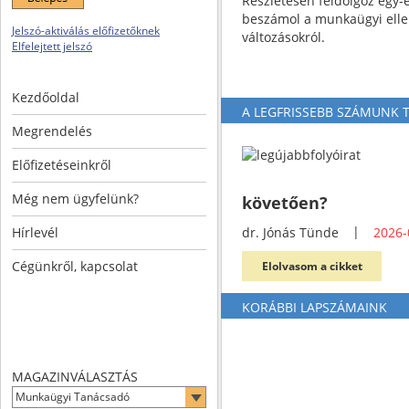
Részletesen feldolgoz egy-
beszámol a munkaügyi ellen
Jelszó-aktiválás előfizetőknek
változásokról.
Elfelejtett jelszó
Kezdőoldal
A LEGFRISSEBB SZÁMUNK
Megrendelés
Előfizetéseinkről
Még nem ügyfelünk?
követően?
|
Hírlevél
dr. Jónás Tünde
2026-
Cégünkről, kapcsolat
Elolvasom a cikket
KORÁBBI LAPSZÁMAINK
MAGAZINVÁLASZTÁS
Munkaügyi Tanácsadó