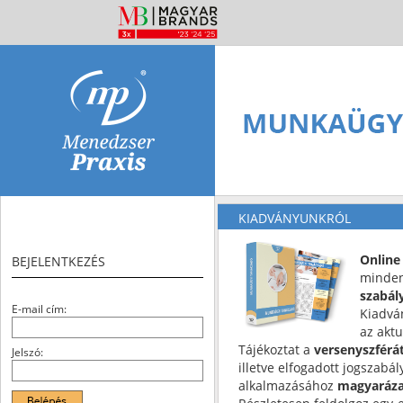
KIADVÁNYUNKRÓL
Online
BEJELENTKEZÉS
minden
szabál
E-mail cím:
Kiadvá
az aktu
Tájékoztat a
versenyszférát
Jelszó:
illetve elfogadott jogszabá
alkalmazásához
magyarázat